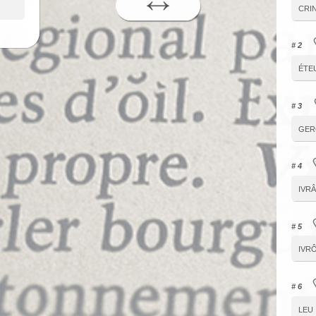
cri
# 2
éte
# 3
ger
# 4
ivrâ
# 5
ivr
# 6
leu