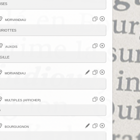
nses
Morvandiau
uriottes
Auxois
gille
Morvandiau
Multiples (afficher)
ô
Bourguignon