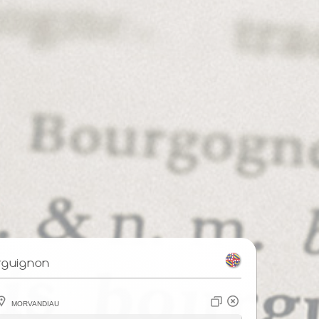
rguignon
Morvandiau