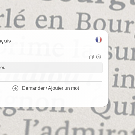
nçais
son
Demander / Ajouter un mot