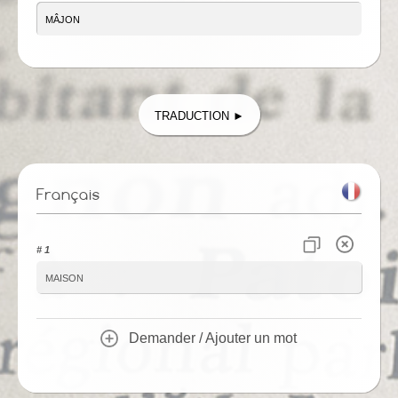
Traduction ►
Français
# 1
maison
Demander / Ajouter un mot