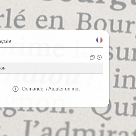
nçais
son
Demander / Ajouter un mot