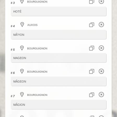
Bourguignon
# 3
hoté
Auxois
# 4
mâ'yon
Bourguignon
# 5
mageon
Bourguignon
# 6
mâgeon
Bourguignon
# 7
mâgion