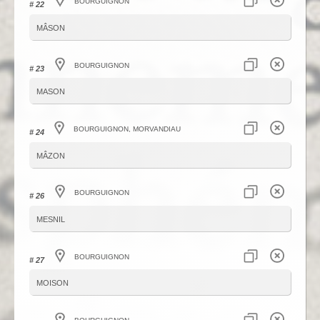
Bourguignon
# 22
mâson
Bourguignon
# 23
mason
Bourguignon, Morvandiau
# 24
mâzon
Bourguignon
# 26
mesnil
Bourguignon
# 27
moison
Bourguignon