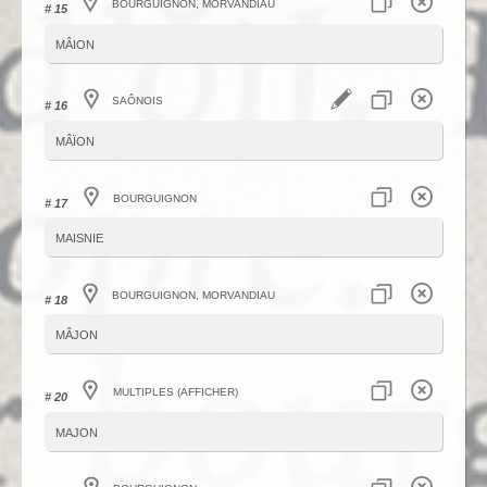
Bourguignon, Morvandiau
# 15
mâion
Saônois
# 16
mâïon
Bourguignon
# 17
maisnie
Bourguignon, Morvandiau
# 18
mâjon
Multiples (afficher)
# 20
majon