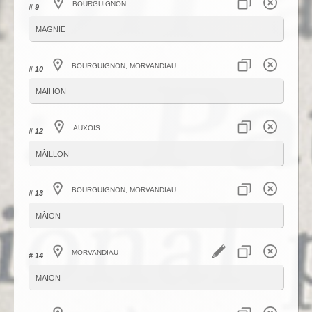
Bourguignon
# 9
magnie
Bourguignon, Morvandiau
# 10
maihon
Auxois
# 12
mâillon
Bourguignon, Morvandiau
# 13
mâion
Morvandiau
# 14
maïon