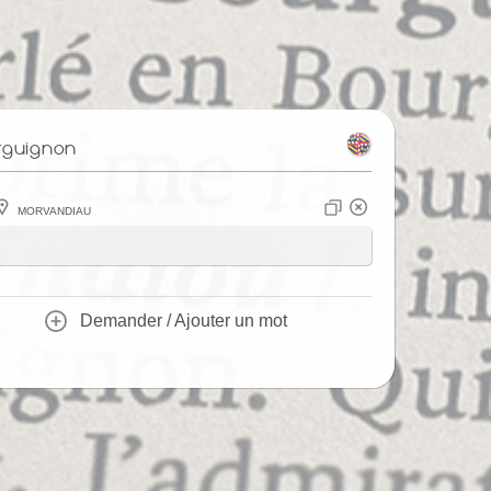
rguignon
Morvandiau
Demander / Ajouter un mot