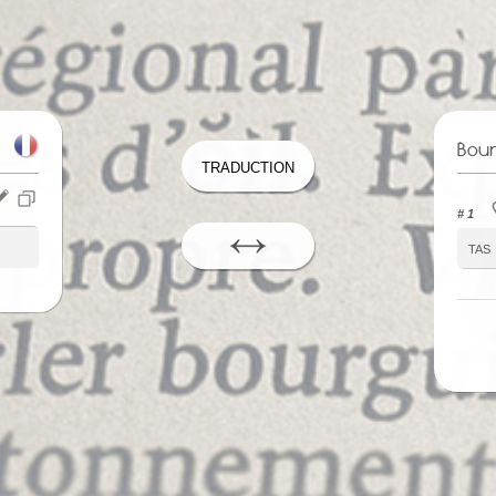
Bou
Traduction
# 1
tas